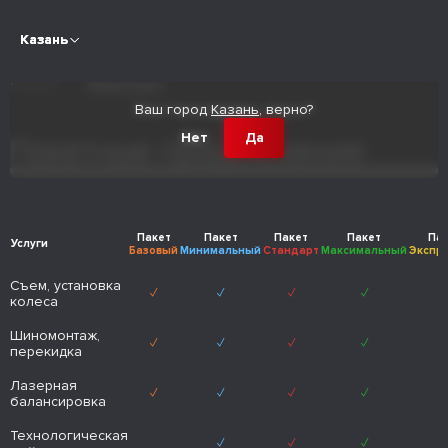
Казань
Казань
Главная
Наши услуги
Ваш город
Ваш город
Казань
Казань
, верно?
, верно?
Нет
Нет
Да
Да
Пакетные предложения
Пакет
Пакет
Пакет
Пакет
Па
Услуги
Базовый
Минимальный
Стандарт
Максимальный
Экспр
Съем, установка
✓
✓
✓
✓
колеса
Шиномонтаж,
✓
✓
✓
✓
перекидка
Лазерная
✓
✓
✓
✓
балансировка
Технологическая
✓
✓
✓