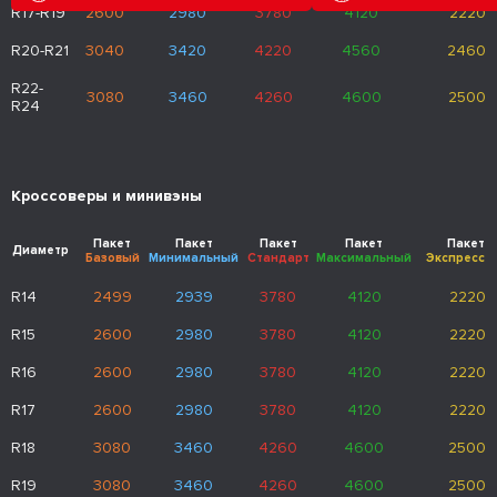
R17-R19
2600
2980
3780
4120
2220
R20-R21
3040
3420
4220
4560
2460
R22-
3080
3460
4260
4600
2500
R24
Кроссоверы и минивэны
Пакет
Пакет
Пакет
Пакет
Пакет
Диаметр
Базовый
Минимальный
Стандарт
Максимальный
Экспресс
R14
2499
2939
3780
4120
2220
R15
2600
2980
3780
4120
2220
R16
2600
2980
3780
4120
2220
R17
2600
2980
3780
4120
2220
R18
3080
3460
4260
4600
2500
R19
3080
3460
4260
4600
2500